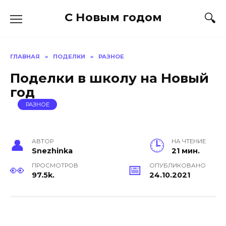
Перейти
С Новым годом
к
содержанию
ГЛАВНАЯ
»
ПОДЕЛКИ
»
РАЗНОЕ
Поделки в школу на Новый
год
РАЗНОЕ
АВТОР
НА ЧТЕНИЕ
Snezhinka
21 мин.
ПРОСМОТРОВ
ОПУБЛИКОВАНО
97.5k.
24.10.2021